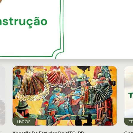
Next
LIVROS
ED
6
Apostila De Estudos Do MTG-PR
Con