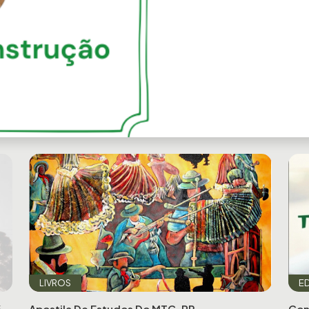
Next
LIVROS
ED
6
Apostila De Estudos Do MTG-PR
Con