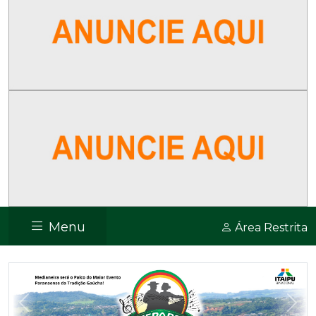
Menu
Área Restrita
Previous
Nex