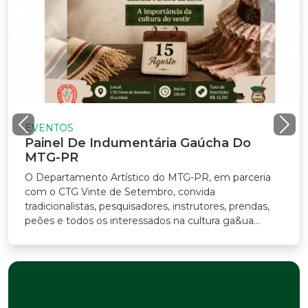
VENTOS
ainel De Indumentária Gaúcha Do
TG-PR
Departamento Artístico do MTG-PR, em parceria
m o CTG Vinte de Setembro, convida
adicionalistas, pesquisadores, instrutores, prendas,
ões e todos os interessados na cultura ga&ua...