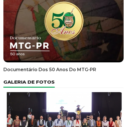
Classificatória Do 35º FEPART, Que Ocorrerá Do Dia 05
Ao Dia 07 De Junho De 2026
INFORMATIVOS
EDITAL 3/2026 – ABERTURA DAS INSCRIÇÕES 1ª ETAPA
CLASSIFICATÓRIA DO 35° FEPART
VÍDEOS