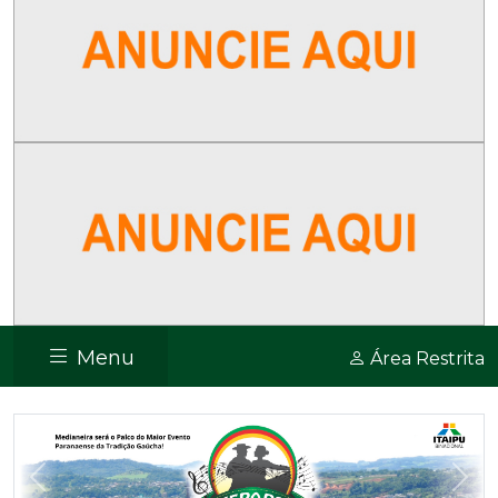
Menu
Área Restrita
Previous
Nex