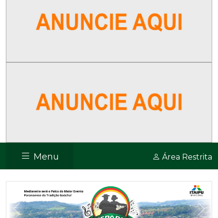
Menu
Área Restrita
Previous
Nex