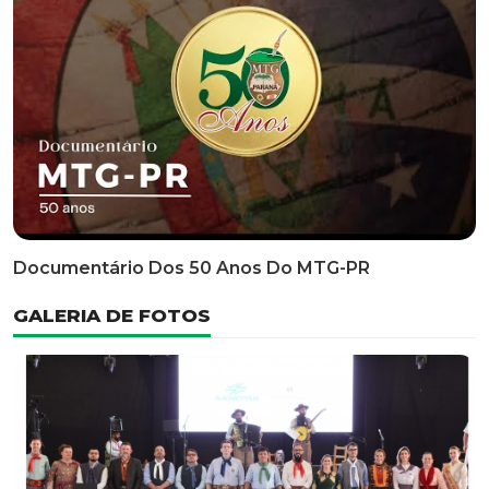
Classificatória Do 35º FEPART, Que Ocorrerá Do Dia 05
Ao Dia 07 De Junho De 2026
INFORMATIVOS
EDITAL 3/2026 – ABERTURA DAS INSCRIÇÕES 1ª ETAPA
CLASSIFICATÓRIA DO 35° FEPART
VÍDEOS