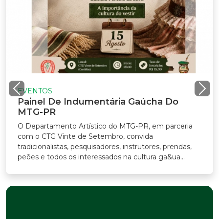
VENTOS
ainel De Indumentária Gaúcha Do
TG-PR
Departamento Artístico do MTG-PR, em parceria
m o CTG Vinte de Setembro, convida
adicionalistas, pesquisadores, instrutores, prendas,
ões e todos os interessados na cultura ga&ua...