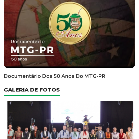
Classificatória Do 35º FEPART, Que Ocorrerá Do Dia 05
Ao Dia 07 De Junho De 2026
INFORMATIVOS
EDITAL 3/2026 – ABERTURA DAS INSCRIÇÕES 1ª ETAPA
CLASSIFICATÓRIA DO 35° FEPART
VÍDEOS