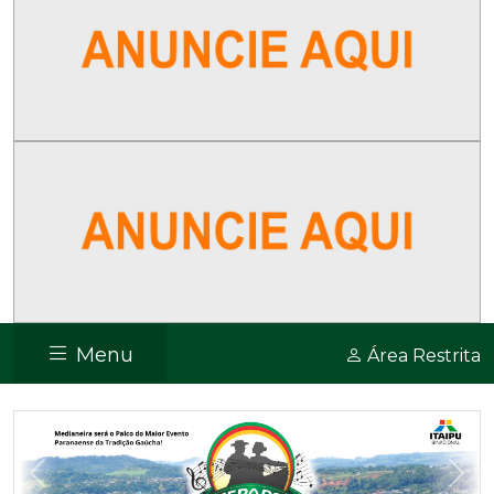
Menu
Área Restrita
Previous
Nex