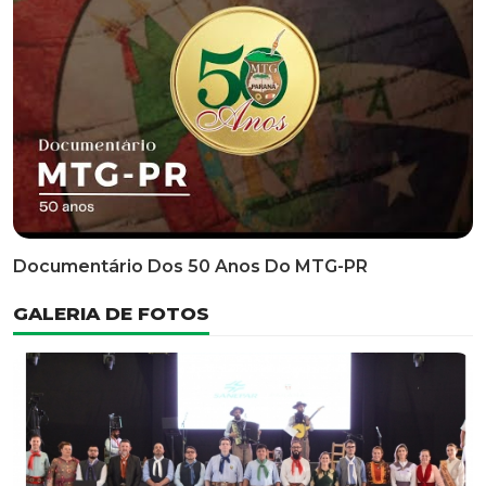
Classificatória Do 35º FEPART, Que Ocorrerá Do Dia 05
Ao Dia 07 De Junho De 2026
INFORMATIVOS
EDITAL 3/2026 – ABERTURA DAS INSCRIÇÕES 1ª ETAPA
CLASSIFICATÓRIA DO 35° FEPART
VÍDEOS