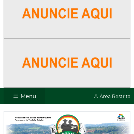
Menu
Área Restrita
Previous
Nex