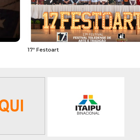
RMATIVOS
INFORMATIVOS
ICADO OFICIAL -
EDITAL 3/2026 – ABERTURA
ões Para A 1ª Etapa
INSCRIÇÕES 1ª ETAPA
ficatória Do 35º FEPART,
CLASSIFICATÓRIA DO 35°
orrerá Do Dia 05 Ao Dia
FEPART
 Junho De 2026
GALERIA DE FOTOS