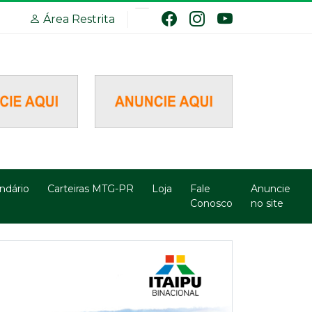
Área Restrita
ndário
Carteiras MTG-PR
Loja
Fale
Anuncie
Conosco
no site