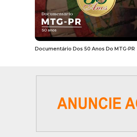
INFORMATIVOS
INFO
EDITAL DE CONVOCAÇÃO Nº
COMUN
002/2026 - PROCESSO DE
Inscriç
SELEÇÃO DE EMPRESA PARA
Classi
PRESTAÇÃO DE SERVIÇOS DE
Que Oc
MARKETING E COMUNICAÇÃO
07 De
VÍDEOS