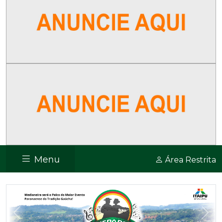
Menu
Área Restrita
Previous
Nex