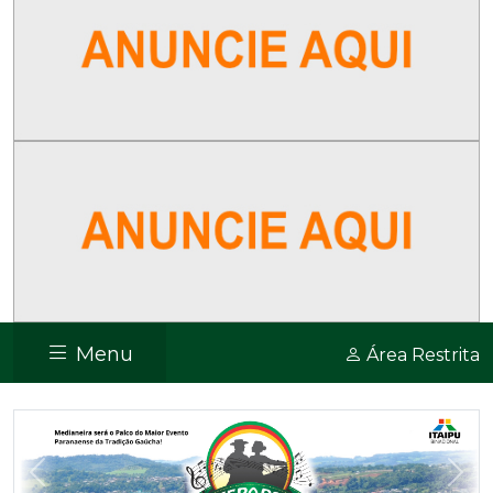
Menu
Área Restrita
Previous
Nex