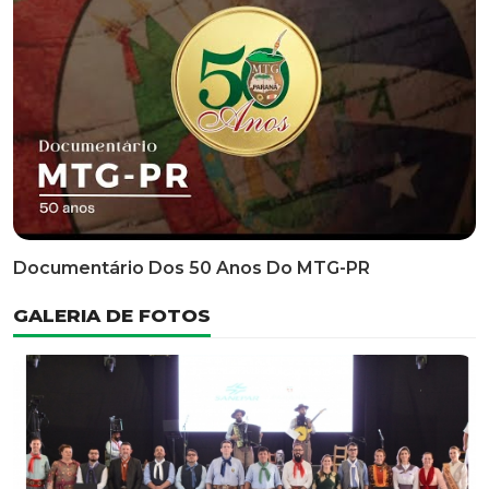
Classificatória Do 35º FEPART, Que Ocorrerá Do Dia 05
Ao Dia 07 De Junho De 2026
INFORMATIVOS
EDITAL 3/2026 – ABERTURA DAS INSCRIÇÕES 1ª ETAPA
CLASSIFICATÓRIA DO 35° FEPART
VÍDEOS