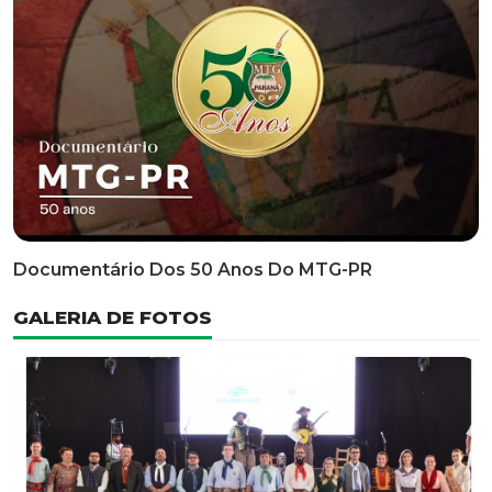
Classificatória Do 35º FEPART, Que Ocorrerá Do Dia 05
Ao Dia 07 De Junho De 2026
INFORMATIVOS
EDITAL 3/2026 – ABERTURA DAS INSCRIÇÕES 1ª ETAPA
CLASSIFICATÓRIA DO 35° FEPART
VÍDEOS