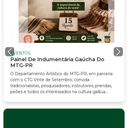
VENTOS
ainel De Indumentária Gaúcha Do
TG-PR
Departamento Artístico do MTG-PR, em parceria
m o CTG Vinte de Setembro, convida
adicionalistas, pesquisadores, instrutores, prendas,
ões e todos os interessados na cultura ga&ua...