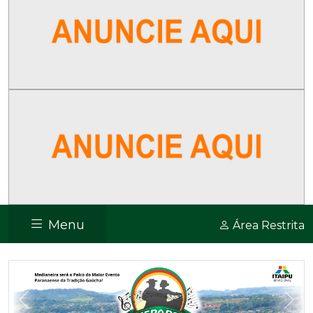
Menu
Área Restrita
Previous
Nex